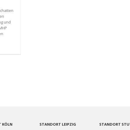
 Schatten
den
ng und
e MHP
en
 KÖLN
STANDORT LEIPZIG
STANDORT STU