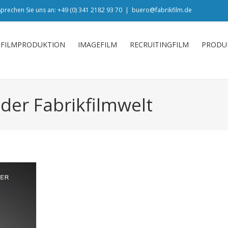
prechen Sie uns an: +49 (0) 341 2182 93 70
|
buero@fabrikfilm.de
FILMPRODUKTION
IMAGEFILM
RECRUITINGFILM
PRODU
der Fabrikfilmwelt