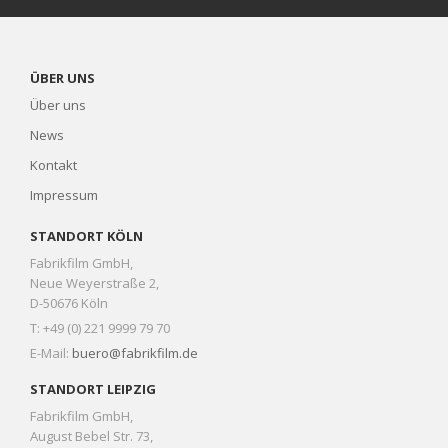
ÜBER UNS
Über uns
News
Kontakt
Impressum
STANDORT KÖLN
Fabrikfilm GmbH,
Neue Weyerstraße 2,
D-50676 Köln
T: +49 (0) 221 9999 79 70
E-Mail:
buero@fabrikfilm.de
STANDORT LEIPZIG
Fabrikfilm GmbH,
August Bebel Str. 73,