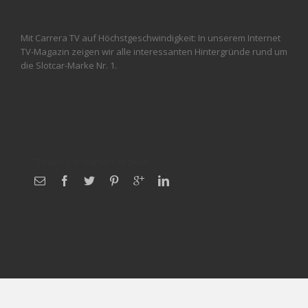
Mit Carrera TV auf Höchstgeschwindigkeit: In unserem Internet
TV-Magazin zeigen wir alle interessanten Hintergründe rund um
die Slotcar-Marke Nr. 1.
Teilen Sie diesen Artikel!